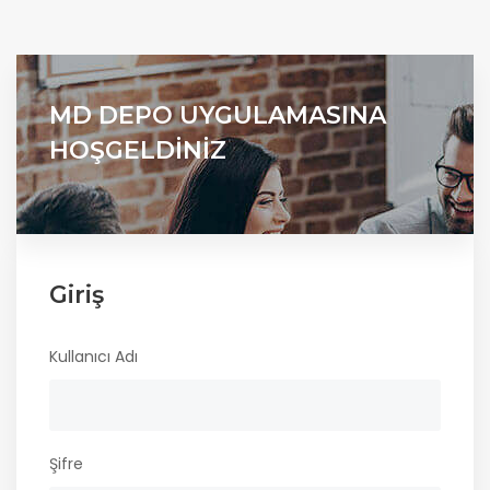
MD DEPO UYGULAMASINA
HOŞGELDİNİZ
Giriş
Kullanıcı Adı
Şifre